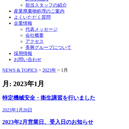
担当スタッフの紹介
産業廃棄物処理のご案内
よくいただく質問
企業情報
代表メッセージ
会社概要
アクセス
美興グループについて
採用情報
お問い合わせ
コ
NEWS & TOPICS
>
2023年
>
1月
ン
テ
月:
2023年1月
ン
ツ
特定機械安全・衛生講習を行いました
へ
ス
2023年1月26日
キ
ッ
2023年2月営業日、受入日のお知らせ
プ