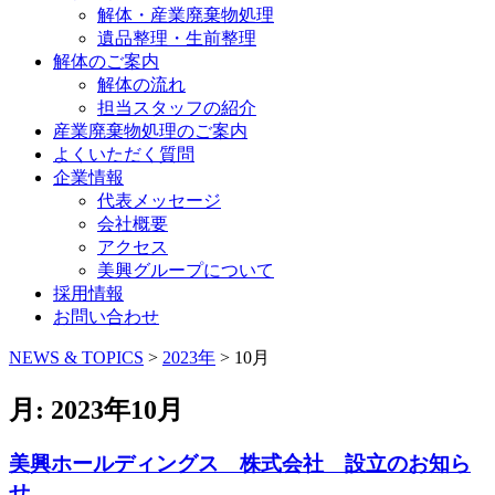
解体・産業廃棄物処理
遺品整理・生前整理
解体のご案内
解体の流れ
担当スタッフの紹介
産業廃棄物処理のご案内
よくいただく質問
企業情報
代表メッセージ
会社概要
アクセス
美興グループについて
採用情報
お問い合わせ
コ
NEWS & TOPICS
>
2023年
>
10月
ン
テ
月:
2023年10月
ン
ツ
美興ホールディングス 株式会社 設立のお知ら
へ
せ