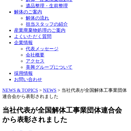
遺品整理・生前整理
解体のご案内
解体の流れ
担当スタッフの紹介
産業廃棄物処理のご案内
よくいただく質問
企業情報
代表メッセージ
会社概要
アクセス
美興グループについて
採用情報
お問い合わせ
コ
NEWS & TOPICS
>
NEWS
>
当社代表が全国解体工事業団体
ン
連合会から表彰されました
テ
ン
当社代表が全国解体工事業団体連合会
ツ
から表彰されました
へ
ス