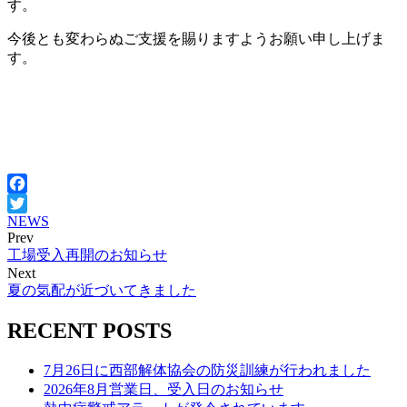
す。
今後とも変わらぬご支援を賜りますようお願い申し上げま
す。
Facebook
NEWS
Twitter
Prev
投
工場受入再開のお知らせ
稿
Next
夏の気配が近づいてきました
ナ
RECENT POSTS
ビ
ゲ
7月26日に西部解体協会の防災訓練が行われました
ー
2026年8月営業日、受入日のお知らせ